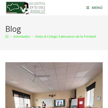
MENÚ
Blog
>
Actividades
>
Visita al Colegio Salesianos de la Trinidad