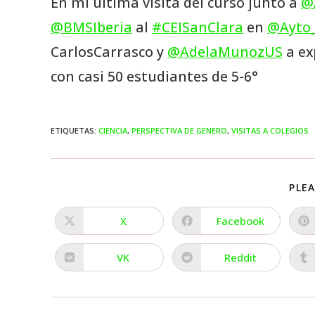
En mi última visita del curso junto a
@
@BMSIberia
al
#CEISanClara
en
@Ayto_
CarlosCarrasco y
@AdelaMunozUS
a ex
con casi 50 estudiantes de 5-6°
ETIQUETAS
:
CIENCIA
,
PERSPECTIVA DE GENERO
,
VISITAS A COLEGIOS
PLEA
X
Facebook
VK
Reddit