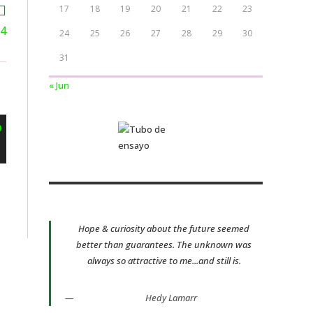
17
18
19
20
21
22
23
24
24
25
26
27
28
29
30
31
« Jun
Hope & curiosity about the future seemed
better than guarantees. The unknown was
always so attractive to me...and still is.
Hedy Lamarr