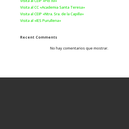
Visita al CEIP «Pío XII»
Visita al CC «Academia Santa Teresa»
Visita al CEIP «Ntra. Sra. de la Capilla»
Visita al «IES Purullena»
Recent Comments
No hay comentarios que mostrar.