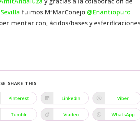
AmitAndaluza
y gracias a la colaboración de
Sevilla
fuimos MªMarConejo
@Enantiopuro
perimentar con, ácidos/bases y esferificacione
SE SHARE THIS
Pinterest
LinkedIn
Viber
Tumblr
Viadeo
WhatsApp