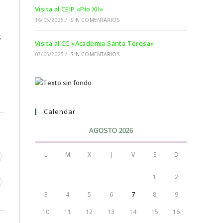
Visita al CEIP «Pío XII»
16/05/2025
/
SIN COMENTARIOS
s
Visita al CC «Academia Santa Teresa»
07/05/2025
/
SIN COMENTARIOS
Calendar
AGOSTO 2026
L
M
X
J
V
S
D
1
2
3
4
5
6
7
8
9
10
11
12
13
14
15
16