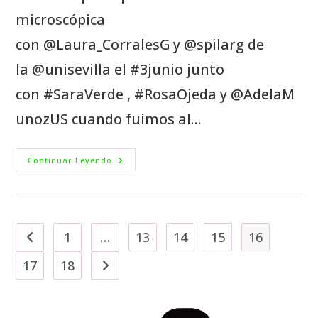
microscópica
con @Laura_CorralesG y @spilarg de
la @unisevilla el #3junio junto
con #SaraVerde , #RosaOjeda y @AdelaM
unozUS cuando fuimos al…
Continuar Leyendo
1
…
13
14
15
16
17
18