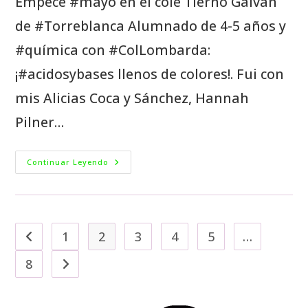
Empecé #mayo en el cole Tierno Galván
de #Torreblanca Alumnado de 4-5 años y
#química con #ColLombarda:
¡#acidosybases llenos de colores!. Fui con
mis Alicias Coca y Sánchez, Hannah
Pilner…
Continuar Leyendo
1
2
3
4
5
…
8